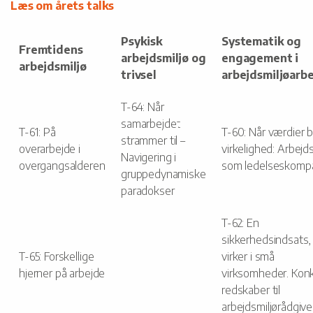
Læs om årets talks
Psykisk
Systematik og
Fremtidens
arbejdsmiljø og
engagement i
arbejdsmiljø
trivsel
arbejdsmiljøarb
T-64: Når
samarbejdet
T-61: På
T-60: Når værdier b
strammer til –
overarbejde i
virkelighed: Arbejds
Navigering i
overgangsalderen
som ledelseskomp
gruppedynamiske
paradokser
T-62: En
sikkerhedsindsats,
T-65: Forskellige
virker i små
hjerner på arbejde
virksomheder. Kon
redskaber til
arbejdsmiljørådgive