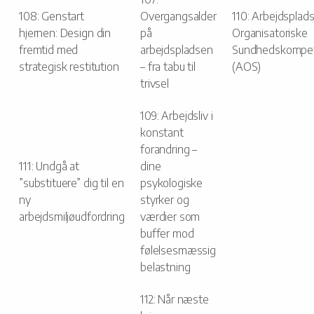
108: Genstart
Overgangsalder
110: Arbejdsplad
hjernen: Design din
på
Organisatoriske
fremtid med
arbejdspladsen
Sundhedskompe
strategisk restitution
– fra tabu til
(AOS)
trivsel
109: Arbejdsliv i
konstant
forandring –
111: Undgå at
dine
”substituere” dig til en
psykologiske
ny
styrker og
arbejdsmiljøudfordring
værdier som
buffer mod
følelsesmæssig
belastning
112: Når næste