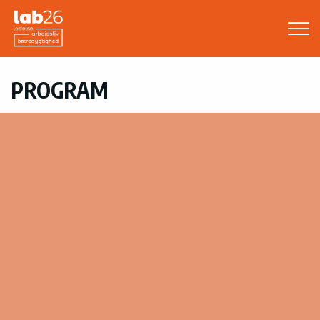
Gå til indholdet
OM OS
PROGRAM
KONFERENCEN
Program
Deltager
Udstiller
Oplægsholder
Mere om konferencen