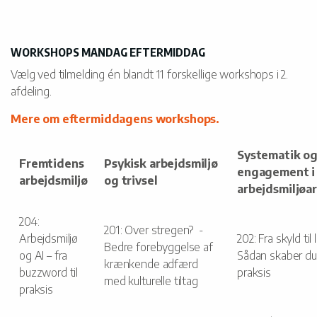
WORKSHOPS MANDAG EFTERMIDDAG
Vælg ved tilmelding én blandt 11 forskellige workshops i 2.
afdeling.
Mere om eftermiddagens workshops.
Systematik o
Fremtidens
Psykisk arbejdsmiljø
engagement i
arbejdsmiljø
og trivsel
arbejdsmiljøa
204:
201: Over stregen? -
Arbejdsmiljø
202: Fra skyld til 
Bedre forebyggelse af
og AI – fra
Sådan skaber du
krænkende adfærd
buzzword til
praksis
med kulturelle tiltag
praksis