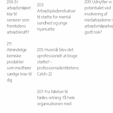
206: Er
209: Udnytter vi
203:
arbejdsmiljøet
potentialet ved
Arbejdspladsindsatser
klar til
involvering af
til støtte for mental
seniorer som
medarbejderne i
sundhed og unge
fremtidens
arbejdsmiljøarbe
nyansatte
arbejdskraft?
godt nok?
211:
Almindelige
205: Hvornår blev det
kemiske
uprofessionelt at bruge
produkter
støtte? –
som medfører
professionsidentitetens
særlige krav til
Catch-22
dig
207: Fra følelser til
fælles retning: Få hele
organisationen med