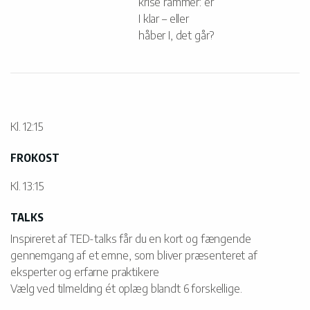
krise rammer: er
I klar – eller
håber I, det går?
Kl. 12:15
FROKOST
Kl. 13:15
TALKS
Inspireret af TED-talks får du en kort og fængende
gennemgang af et emne, som bliver præsenteret af
eksperter og erfarne praktikere
Vælg ved tilmelding ét oplæg blandt 6 forskellige.