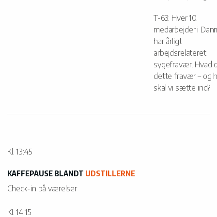
T-63: Hver 10.
medarbejder i Dan
har årligt
arbejdsrelateret
sygefravær. Hvad d
dette fravær – og 
skal vi sætte ind?
Kl. 13:45
KAFFEPAUSE BLANDT
UDSTILLERNE
Check-in på værelser
Kl. 14:15