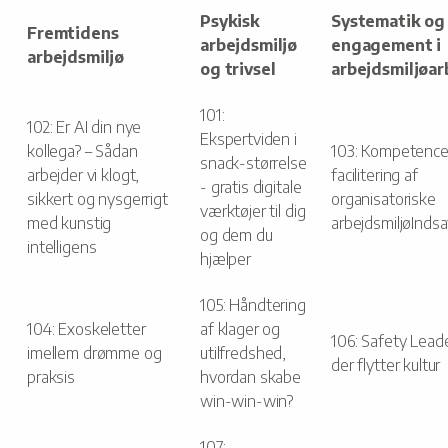
Psykisk
Systematik og
Fremtidens
arbejdsmiljø
engagement i
arbejdsmiljø
og trivsel
arbejdsmiljøar
101:
102: Er AI din nye
Ekspertviden i
kollega? – Sådan
103: Kompetencer
snack-størrelse
arbejder vi klogt,
facilitering af
- gratis digitale
sikkert og nysgerrigt
organisatoriske
værktøjer til dig
med kunstig
arbejdsmiljøIndsa
og dem du
intelligens
hjælper
105: Håndtering
104: Exoskeletter
af klager og
106: Safety Lead
imellem drømme og
utilfredshed,
der flytter kultur
praksis
hvordan skabe
win-win-win?
107: