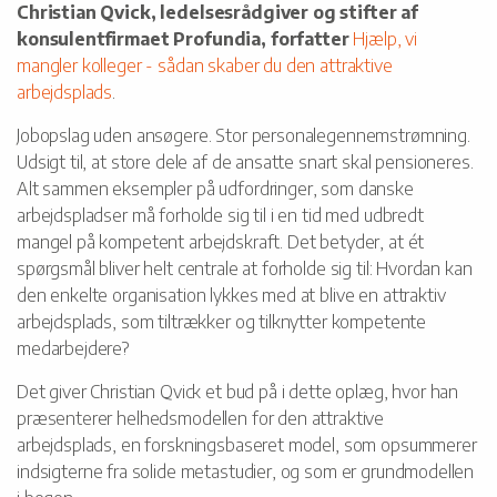
Christian Qvick, ledelsesrådgiver og stifter af
konsulentfirmaet Profundia, forfatter
Hjælp, vi
mangler kolleger - sådan skaber du den attraktive
arbejdsplads
.
Jobopslag uden ansøgere. Stor personalegennemstrømning.
Udsigt til, at store dele af de ansatte snart skal pensioneres.
Alt sammen eksempler på udfordringer, som danske
arbejdspladser må forholde sig til i en tid med udbredt
mangel på kompetent arbejdskraft. Det betyder, at ét
spørgsmål bliver helt centrale at forholde sig til: Hvordan kan
den enkelte organisation lykkes med at blive en attraktiv
arbejdsplads, som tiltrækker og tilknytter kompetente
medarbejdere?
Det giver Christian Qvick et bud på i dette oplæg, hvor han
præsenterer helhedsmodellen for den attraktive
arbejdsplads, en forskningsbaseret model, som opsummerer
indsigterne fra solide metastudier, og som er grundmodellen