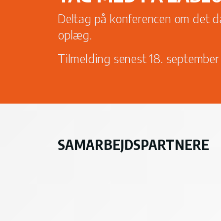
Deltag på konferencen om det d
oplæg.
Tilmelding senest 18. september
SAMARBEJDSPARTNERE