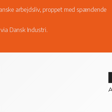
anske arbejdsliv, proppet med spændende
 via Dansk Industri.