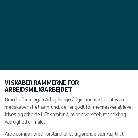
VI SKABER RAMMERNE FOR
ARBEJDSMILJØARBEJDET
Brancheforeningen Arbejdsmiljørådgiverne ønsker at være
medskaber af et samfund, der er godt for mennesker at leve,
trives og arbejde i. Et samfund, hvor diversitet, respekt og
værdighed er målet.
Arbejdsmiljø i bred forstand er et afgørende værktøj til at