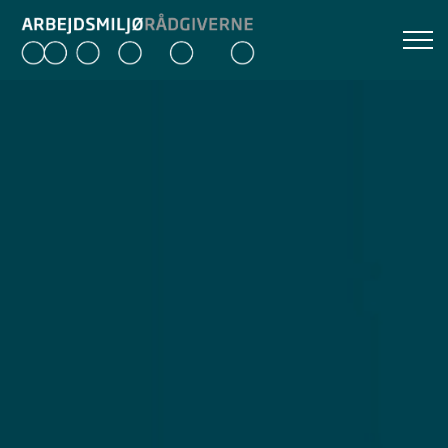
Gå til indholdet
OM OS
KONFERENCEN
FIND EN RÅDGIVER
KONTAKT
ENGLISH