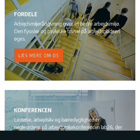
FORDELE
Arbejdsmiljørådgivning giver et bedre arbejdsmiljø.
Den fysiske og psykiske trivsel på arbejdspladsen
øges.
LÆS MERE OM OS
KONFERENCEN
Ledelse, arbejdsliv og bæredygtighed er
nøgleordene på arbejdsmiljøkonferencen lab26, der
byder på keynotes, workshops, netværk mv.