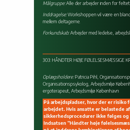
Målgruppe:
Alle der arbejder inden for feltet
Inddragelse:
Workshoppen vil være en blandin
mellem deltagerne.
Forkundskab:
Arbejder med ledelse, arbejdsliv
303: HÅNDTER HØJE FØLELSESMÆSSIGE K
Oplægsholdere:
Patricia Pihl, Organisation
Organisationspsykolog, Arbejdsmiljø Køben
ergoterapeut, Arbejdsmiljø København
På arbejdspladser, hvor der er risiko 
arbejdet. Hvis ansatte er belastede af
sikkerhedsprocedurer ikke følges og 
Indsatsen ”Håndter høje følelsesmæss