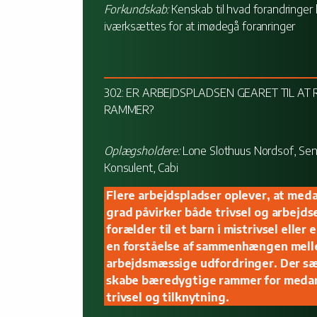
Forkundskab:
Kenskab til hvad forandringer 
iværksættes for at imødegå foranringer
302: ER ARBEJDSPLADSEN GEARET TIL AT
RAMMER?
Oplægsholdere:
Lone Slothuus Nordsof, Seni
Konsulent, Cabi
Flere arbejdspladser oplever, at med
grad påvirker både trivsel og arbejds
forælder til et barn i mistrivsel ell
en forståelse af sammenhængen melle
arbejdsmæssige udfordringer. Der sæ
skabe bæredygtige rammer for medarb
trivsel og tilknytning.