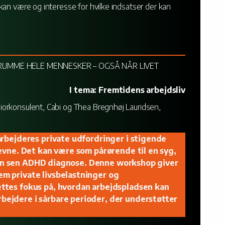
kan være og interesse for hvilke indsatser der kan
 RUMME HELE MENNESKER – OGSÅ NÅR LIVET
I tema: Fremtidens arbejdsliv
orkonsulent, Cabi og Thea Bregnhøj Lauridsen,
arbejderes private udfordringer i stigende
evne. Det kan være som pårørende til en syg,
er en sen ADHD diagnose. Denne workshop giver
m private livsbelastninger og
ttes fokus på, hvordan arbejdspladsen kan
ejdere i sårbare perioder, der understøtter