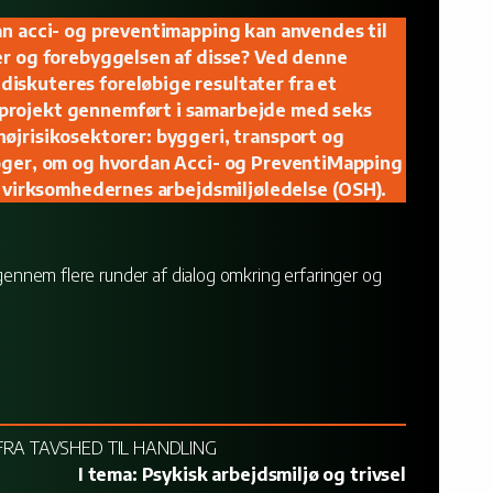
an acci- og preventimapping kan anvendes til
ker og forebyggelsen af disse? Ved denne
iskuteres foreløbige resultater fra et
projekt gennemført i samarbejde med seks
øjrisikosektorer: byggeri, transport og
søger, om og hvordan Acci- og PreventiMapping
 i virksomhedernes arbejdsmiljøledelse (OSH).
 gennem flere runder af dialog omkring erfaringer og
 FRA TAVSHED TIL HANDLING
I tema: Psykisk arbejdsmiljø og trivsel