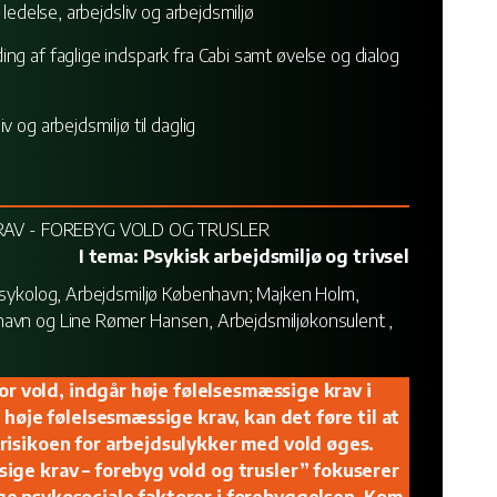
 ledelse, arbejdsliv og arbejdsmiljø
g af faglige indspark fra Cabi samt øvelse og dialog
 og arbejdsmiljø til daglig
RAV - FOREBYG VOLD OG TRUSLER
I tema: Psykisk arbejdsmiljø og trivsel
spsykolog, Arbejdsmiljø København; Majken Holm,
havn og Line Rømer Hansen, Arbejdsmiljøkonsulent ,
for vold, indgår høje følelsesmæssige krav i
 høje følelsesmæssige krav, kan det føre til at
risikoen for arbejdsulykker med vold øges.
ige krav – forebyg vold og trusler” fokuserer