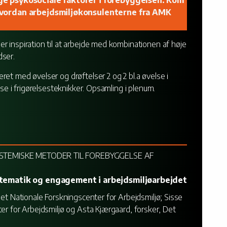
e psykosociale faktorer i forebyggelsen. Kom
hvordan arbejdsmiljøkonsulenterne fra AMK
r inspiration til at arbejde med kombinationen af høje
dser.
et med øvelser og drøftelser 2 og 2 bl.a øvelse i
lse i frigørelsesteknikker. Opsamling i plenum.
YSTEMISKE METODER TIL FOREBYGGELSE AF
stematik og engagement i arbejdsmiljøarbejdet
Det Nationale Forskningscenter for Arbejdsmiljø; Sisse
er for Arbejdsmiljø og Asta Kjærgaard, forsker, Det