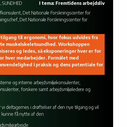
IL SUNDHED
I tema: Fremtidens arbejdsliv
konsulent, Det Nationale Forskningscenter for
ingschef, Det Nationale Forskningscenter for
lgang til ergonomi, hvor fokus udvides fra
atte muskelskeletsundhed. Workshoppen
niseres og ledes, så eksponeringer hver er for
s for hver medarbejder. Formålet med
nvendelighed i praksis og dens potentiale for
sterne og interne arbejdsmiljøkonsulenter,
nsulenter, forskere samt arbejdsmiljøledere og
i deltagernes i drøftelser af den nye tilgang og vil
 kunne få nytte af den.
jdsmiljøarbejde