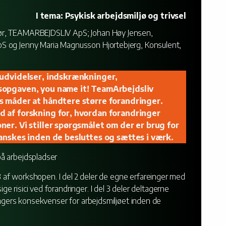
I tema: Psykisk arbejdsmiljø og trivsel
ør, TEAMARBEJDSLIV ApS; Johan Høy Jensen,
S og Jenny Maria Magnusson Hjortebjerg, Konsulent,
 udvidelser, indskrænkninger,
sopgaven, you name it! TeamArbejdsliv
s måder at håndtere større forandringer.
 af forskning for, hvordan forandringer
er. Vi stiller spørgsmålet om der er brug for
anskes inden de besluttes og sættes i værk.
å arbejdspladser
 3 af workshopen. I del 2 deler de egne erfareinger med
 risici ved forandringer. I del 3 deler deltagerne
ingers konsekvenser for arbejdsmiljøet inden de