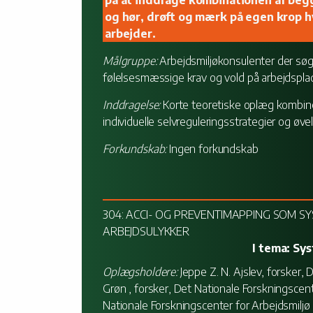
på at inddrage kombinationen af begg
og hør, drøft og mærk på egen krop 
arbejder.
Målgruppe:
Arbejdsmiljøkonsulenter der søge
følelsesmæssige krav og vold på arbejdspla
Inddragelse:
Korte teoretiske oplæg kombiner
individuelle selvreguleringsstrategier og øve
Forkundskab:
Ingen forkundskab
304: ACCI- OG PREVENTIMAPPING SOM S
ARBEJDSULYKKER
I tema: Sy
Oplægsholdere:
Jeppe Z. N. Ajslev, forsker, 
Grøn , forsker, Det Nationale Forskningscent
Nationale Forskningscenter for Arbejdsmiljø