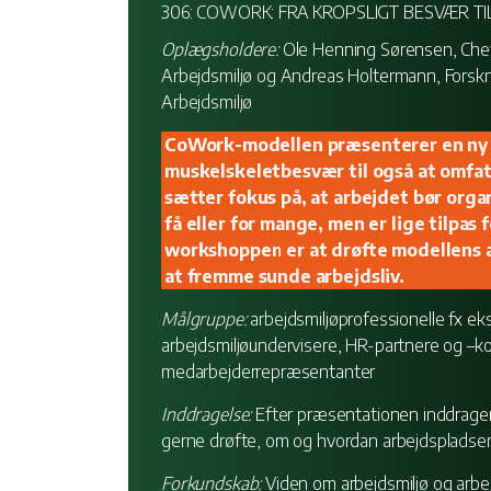
306: COWORK: FRA KROPSLIGT BESVÆR T
Oplægsholdere:
Ole Henning Sørensen, Chef
Arbejdsmiljø og Andreas Holtermann, Forskn
Arbejdsmiljø
CoWork-modellen præsenterer en ny ti
muskelskeletbesvær til også at omf
sætter fokus på, at arbejdet bør orga
få eller for mange, men er lige tilpa
workshoppen er at drøfte modellens a
at fremme sunde arbejdsliv.
Målgruppe:
arbejdsmiljøprofessionelle fx ek
arbejdsmiljøundervisere, HR-partnere og –ko
medarbejderrepræsentanter
Inddragelse:
Efter præsentationen inddrager v
gerne drøfte, om og hvordan arbejdspladser
Forkundskab:
Viden om arbejdsmiljø og arbe