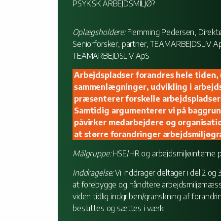
PSYKISK ARBEJDSMILJØ?
Oplægsholdere:
Flemming Pedersen, Direkt
Seniorforsker, partner, TEAMARBEJDSLIV Ap
TEAMARBEJDSLIV ApS
Arbejdspladser forandres hele tiden,
sammenlægninger, udvikling i arbejd
præsenterer forskelle arbejdspladser
Samtidig argumenterer vi på baggrund
påvirker medarbejdere og organisation
at større forandringer arbejdsmiljøgr
Målgruppe:
HSE/HR og arbejdsmiljøinterne p
Inddragelse:
Vi inddrager deltager i del 2 og
at forebygge og håndtere arbejdsmiljømæssige
viden tidlig indgriben/granskning af forandr
besluttes og sættes i værk