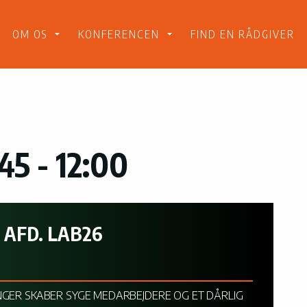
Gå til indholdet
OM OS
KONFERENCEN
FIND EN RÅDGIVER
45 - 12:00
 AFD. LAB26
NGER SKABER SYGE MEDARBEJDERE OG ET DÅRLIG