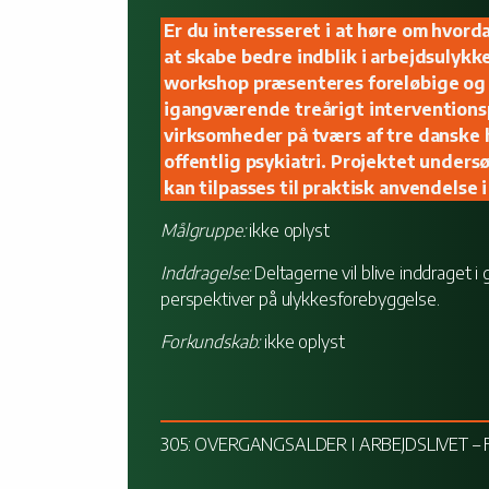
Er du interesseret i at høre om hvord
at skabe bedre indblik i arbejdsulyk
workshop præsenteres foreløbige og d
igangværende treårigt interventions
virksomheder på tværs af tre danske h
offentlig psykiatri. Projektet under
kan tilpasses til praktisk anvendelse
Målgruppe:
ikke oplyst
Inddragelse:
Deltagerne vil blive inddraget i
perspektiver på ulykkesforebyggelse.
Forkundskab:
ikke oplyst
305: OVERGANGSALDER I ARBEJDSLIVET –