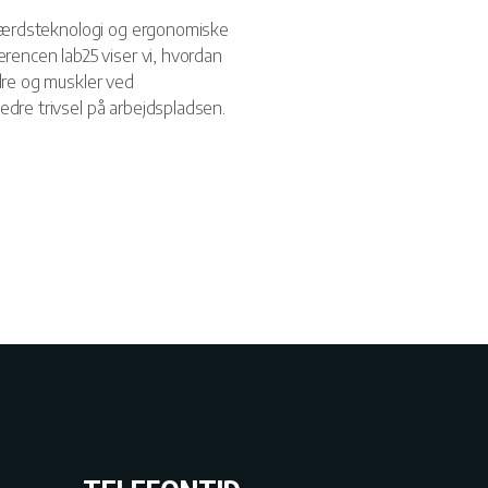
elfærdsteknologi og ergonomiske
erencen lab25 viser vi, hvordan
dre og muskler ved
dre trivsel på arbejdspladsen.