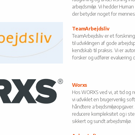
arbejdsmiljø. Vi hedder Human H
der betyder noget for mennesk
TeamArbejdsliv
TeamArbejdsliv er et forsknin
til udviklingen af gode arbejd
kendskab til praksis. Vi er auto
forsker og udfører evaluering 
Worxs
Hos WORXS ved vi, at tid og re
vi udviklet en brugervenlig so
håndtere arbejdsmiljøopgaver.
reducere kompleksitet og i st
sikkert og sundt arbejdsmiljø.