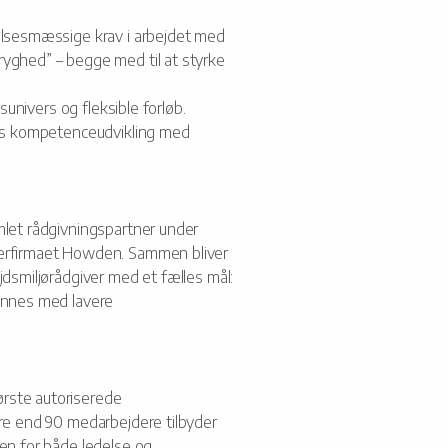
elsesmæssige krav i arbejdet med
yghed” – begge med til at styrke
gsunivers og fleksible forløb.
res kompetenceudvikling med
mlet rådgivningspartner under
erfirmaet Howden. Sammen bliver
jdsmiljørådgiver med et fælles mål:
ønnes med lavere
rste autoriserede
ere end 90 medarbejdere tilbyder
en for både ledelse og