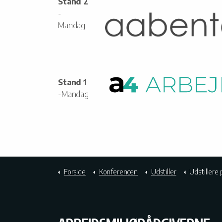
Stand 2
-
Mandag
Stand 1
-Mandag
Forside
Konferencen
Udstiller
Udstillere 