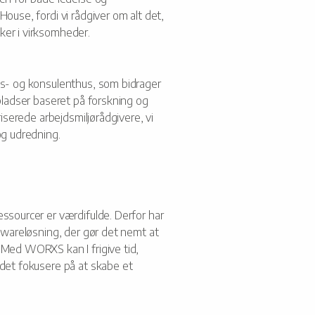
ouse, fordi vi rådgiver om alt det,
er i virksomheder.
gs- og konsulenthus, som bidrager
spladser baseret på forskning og
riserede arbejdsmiljørådgivere, vi
og udredning.
ssourcer er værdifulde. Derfor har
ftwareløsning, der gør det nemt at
 Med WORXS kan I frigive tid,
edet fokusere på at skabe et