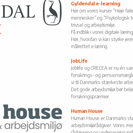
Gyldendal e-learning
Hør om vores kurser “Høje føl
mennesker” og “Psykologisk tr
trivsel og arbejdsmiljø.
Få indblik i vores digitale lærin
Hør, hvordan vi kan styrke je
målrettet e læring.
JobLife
Joblife og CRECEA er nu én sa
forsikrings- og pensionsmægl
vi til Danmarks stærkeste arbe
Det gode arbejdsmiljø bør bel
forsikringspræmier.
Human House
Human House er Danmarks stø
arbejdsmiljørådgiver. Vores m
rådgivning og undervisning ind