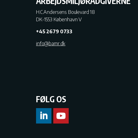
ARBEJDSMILJØRÅDGIVERNE
H.C.Andersens Boulevard 18
DK-1553 København V
+45 2679 0733
info@bamr.dk
FØLG OS