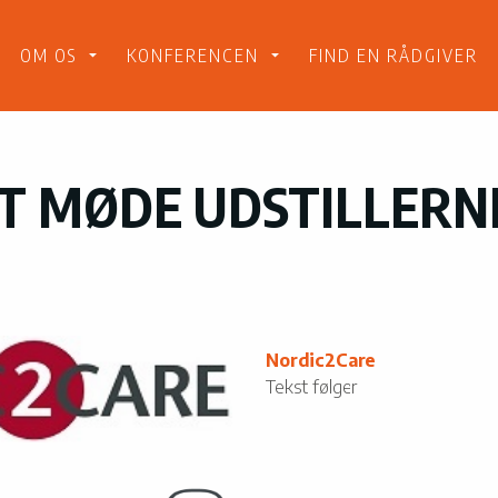
Gå til indholdet
OM OS
KONFERENCEN
FIND EN RÅDGIVER
AT MØDE UDSTILLERN
Nordic2Care
Tekst følger