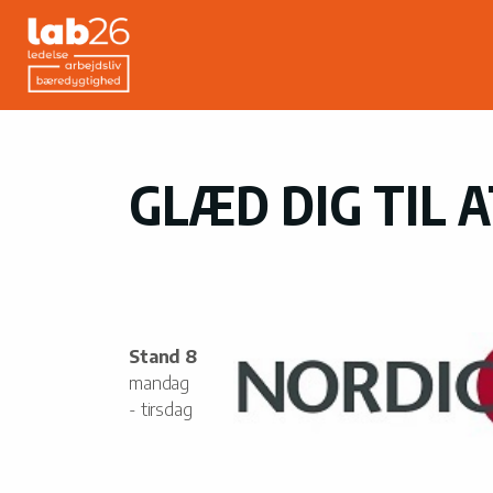
GLÆD DIG TIL 
Stand 8
mandag
- tirsdag