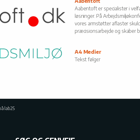
Aabentoft
Aabentoft er specialister i v
løsninger. På Arbejdsmiljøkonf
vores armstøtter aflaster skul
præcisionsarbejde og skaber be
A4 Medier
Tekst følger
på lab25